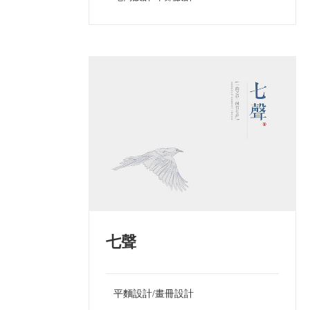
七聲
平麵設計/畫冊設計