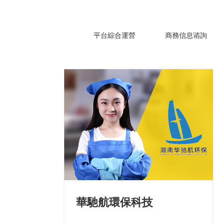
平台綜合運營
商務信息谘詢
華馳航環保科技